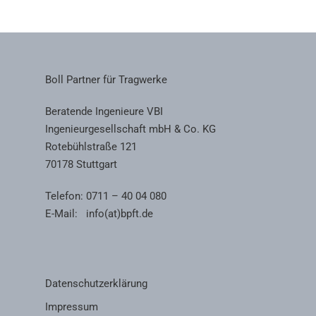
Boll Partner für Tragwerke
Beratende Ingenieure VBI
Ingenieurgesellschaft mbH & Co. KG
Rotebühlstraße 121
70178 Stuttgart
Telefon: 0711 – 40 04 080
E-Mail:
info(at)bpft.de
Datenschutzerklärung
Impressum