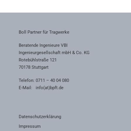
Boll Partner für Tragwerke
Beratende Ingenieure VBI
Ingenieurgesellschaft mbH & Co. KG
Rotebühlstraße 121
70178 Stuttgart
Telefon: 0711 – 40 04 080
E-Mail:
info(at)bpft.de
Datenschutzerklärung
Impressum