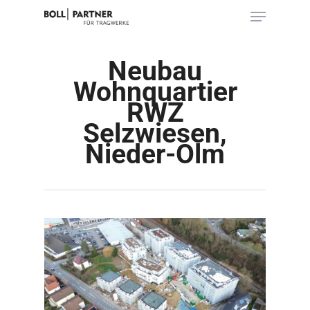
Skip
Menu
to
main
Close
content
Menu
Neubau
Wohnquartier
RWZ
Selzwiesen,
Nieder-Olm