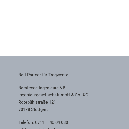
Boll Partner für Tragwerke
Beratende Ingenieure VBI
Ingenieurgesellschaft mbH & Co. KG
Rotebühlstraße 121
70178 Stuttgart
Telefon: 0711 – 40 04 080