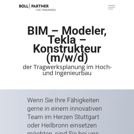
Skip
Menu
to
main
Close
content
Menu
BIM – Modeler,
Tekla –
Konstrukteur
(m/w/d)
der Tragwerksplanung im Hoch-
und Ingenieurbau
Wenn Sie Ihre Fähigkeiten
gerne in einem innovativen
Team im Herzen Stuttgart
oder Heilbronn einsetzen
möchten, sind Sie bei uns